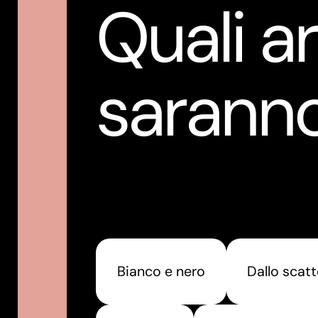
Quali a
saranno
Bianco e nero
Dallo scatt