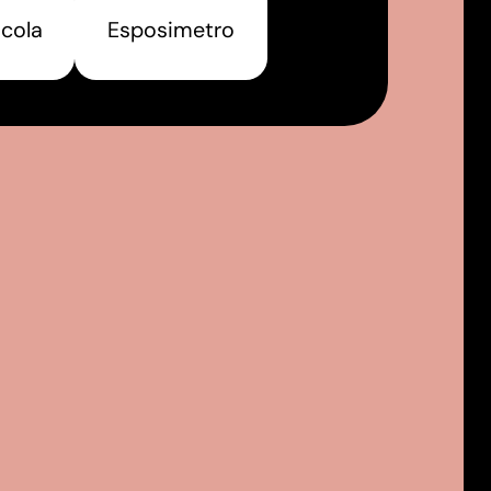
icola
Esposimetro