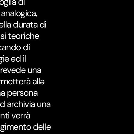
glia di
 analogica,
lla durata di
si teoriche
rcando di
ie ed il
 prevede una
metterà allə
ma persona
d archivia una
nti verrà
olgimento delle