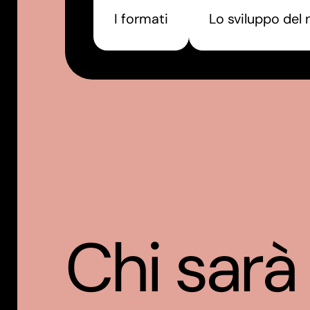
I formati
Lo sviluppo del 
Chi sarà 