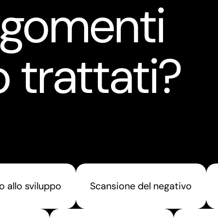
rgomenti
 trattati?
o allo sviluppo
Scansione del negativo