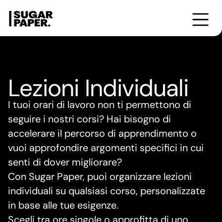
Formazione
Cultura
Corsi
Workshop
From the Bookshelf
Photobooks for Breakfast
Little Talks
Editorial Taste
Lezioni Individuali
I tuoi orari di lavoro non ti permettono di
seguire i nostri corsi? Hai bisogno di
accelerare il percorso di apprendimento o
vuoi approfondire argomenti specifici in cui
senti di dover migliorare?
Con Sugar Paper, puoi organizzare lezioni
individuali su qualsiasi corso, personalizzate
in base alle tue esigenze.
Scegli tra ore singole o approfitta di uno