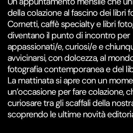
Un appuntamento mensile che unis
della colazione al fascino dei libri f
Cornetti, caffè specialty e libri foto
diventano il punto di incontro per
appassionati/e, curiosi/e e chiunq
avvicinarsi, con dolcezza, al mondo
fotografia contemporanea e del lib
La mattinata si apre con un momen
un’occasione per fare colazione, c
curiosare tra gli scaffali della nostra
scoprendo le ultime novità editoria