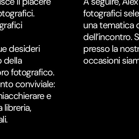
ce il piacere
A seguire, Ale
otografici.
fotografici se
grafici
una tematica c
dell’incontro. 
ue desideri
presso la nost
 della
occasioni siamo
ro fotografico.
to conviviale:
hiacchierare e
 libreria,
li.