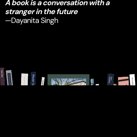
A book is a conversation with a
stranger in the future
—Dayanita Singh