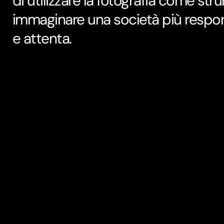
di utilizzare la fotografia come st
immaginare una società più respon
e attenta.