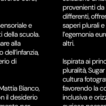
provenienti da 
differenti, off
ensoriale e
saperi plurali 
i della scuola.
l’egemonia eur
re alla
altri.
dell’infanzia,
rio di
Ispirata ai prin
pluralità, Suga
cultura fotogra
Mattia Bianco,
favorendo la c
n il desiderio
inclusiva e ori