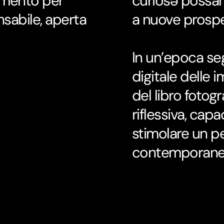
rumento per
curiosə possano
sabile, aperta
a nuove prospe
In un’epoca seg
digitale delle i
del libro fotog
riflessiva, capa
stimolare un pe
contemporanei