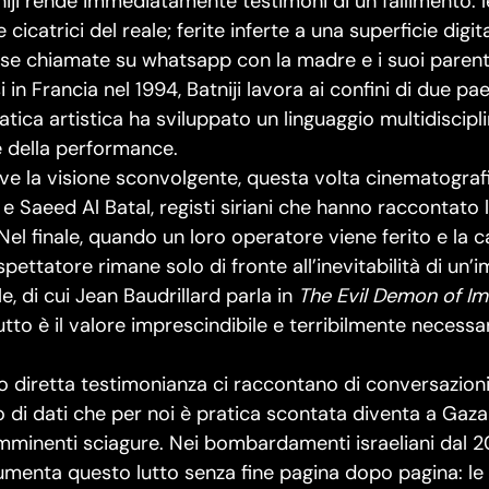
niji rende immediatamente testimoni di un fallimento:
le cicatrici del reale; ferite inferte a una superficie dig
se chiamate su whatsapp con la madre e i suoi parenti, 
 in Francia nel 1994, Batniji lavora ai confini di due pa
atica artistica ha sviluppato un linguaggio multidiscipl
 e della performance.
ive la visione sconvolgente, questa volta cinematogra
 e Saeed Al Batal, registi siriani che hanno raccontato
o. Nel finale, quando un loro operatore viene ferito e l
spettatore rimane solo di fronte all’inevitabilità di un
e, di cui Jean Baudrillard parla in
The Evil Demon of I
tto è il valore imprescindibile e terribilmente necessari
 diretta testimonianza ci raccontano di conversazioni d
so di dati che per noi è pratica scontata diventa a Ga
 imminenti sciagure. Nei bombardamenti israeliani dal
cumenta questo lutto senza fine pagina dopo pagina: le i