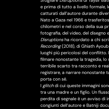
Sfogliare
Disruptions
di Taysir Bat
e prima di tutto a livello formale, 
catturati dall’autore durante diver
Nato a Gaza nel 1966 e trasferitosi
chilometri e nel corso della sua pr
fotografia, del video, del disegno
Disruptions
ha ricordato a chi scr
Recording
(2018), di Ghiath Ayoub
luoghi più pericolosi del conflitt
filmare nonostante la tragedia, lo 
terribile scarto tra racconto e real
registrare, a narrare nonostante tu
porta con sé.
I
glitch
di cui queste immagini sono
tra una madre e un figlio. Un flus
perdita di segnale è un avviso di
congiunti dell’autore e Batniji do