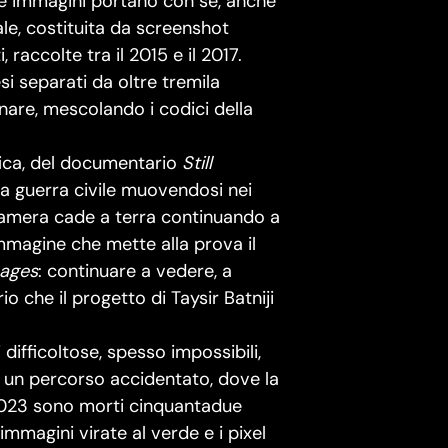
 le immagini portano con sé, anche
itale, costituita da screenshot
raccolte tra il 2015 e il 2017.
esi separati da oltre tremila
inare, mescolando i codici della
fica, del documentario
Still
 la guerra civile muovendosi nei
a camera cade a terra continuando a
’immagine che mette alla prova il
mages
: continuare a vedere, a
o che il progetto di Taysir Batniji
ifficoltose, spesso impossibili,
za un percorso accidentato, dove la
 2023 sono morti cinquantadue
mmagini virate al verde e i pixel