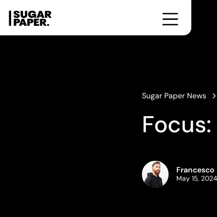
Formazione
Cultura
Corsi
Workshop
From the Bookshelf
Photobooks for Breakfast
Little Talks
Editorial Taste
Sugar Paper News
Focus:
Francesco
May 15, 2024