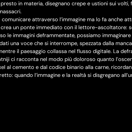
resto in materia, disegnano crepe e ustioni sui volti, 
massacri.
 a comunicare attraverso l’immagine ma lo fa anche att
rea un ponte immediato con il lettore-ascoltatore: s
so le immagini deframmentate, possiamo immaginare e 
 dati una voce che si interrompe, spezzata dalla manc
entre il paesaggio collassa nel flusso digitale. La de
atniji ci racconta nel modo più doloroso quanto l’osce
xel al cemento e dal codice binario alla carne, ricord
etto: quando l’immagine e la realtà si disgregano all’