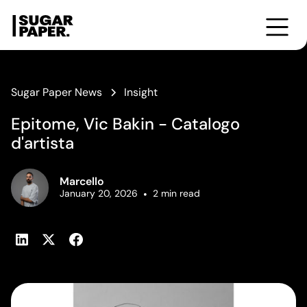
Formazione
Cultura
Corsi
Workshop
From the Bookshelf
Photobooks for Breakfast
Little Talks
Sugar Paper News
Insight
Editorial Taste
Epitome, Vic Bakin - Catalogo
d'artista
Marcello
January 20, 2026
•
2
min read