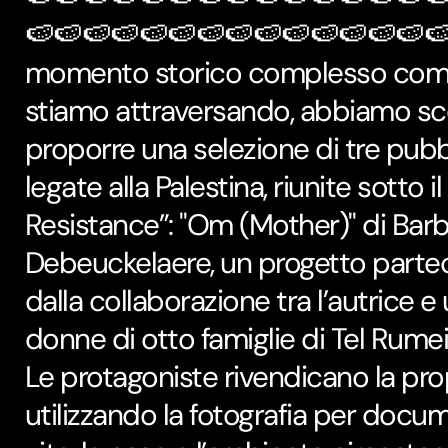
🍉🍉🍉🍉🍉🍉🍉🍉🍉🍉🍉🍉🍉🍉🍉
momento storico complesso come
stiamo attraversando, abbiamo sce
proporre una selezione di tre pubb
legate alla Palestina, riunite sotto il
Resistance”: "Om (Mother)" di Bar
Debeuckelaere, un progetto parte
dalla collaborazione tra l’autrice 
donne di otto famiglie di Tel Rume
Le protagoniste rivendicano la pro
utilizzando la fotografia per docum