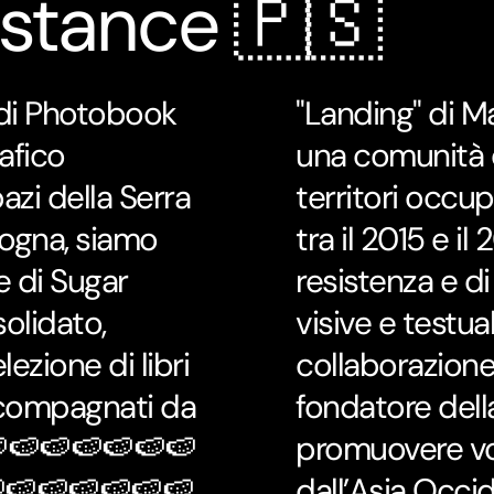
istance 🇵🇸
 di Photobook
"Landing" di M
rafico
una comunità d
zi della Serra
territori occup
logna, siamo
tra il 2015 e il
e di Sugar
resistenza e di
olidato,
visive e testual
ezione di libri
collaborazione
accompagnati da
fondatore dell
🍉🍉🍉🍉🍉🍉🍉
promuovere voc
🍉🍉🍉🍉🍉🍉
dall’Asia Occi