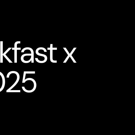
kfast x
025