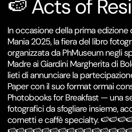
🍉 Acts of Res
In occasione della prima edizione
Mania 2025, la fiera del libro fotog
organizzata da PhMuseum negli spa
Madre ai Giardini Margherita di Bo
lieti di annunciare la partecipazion
Paper con il suo format ormai cons
Photobooks for Breakfast — una sel
fotografici da sfogliare insieme, 
cornetti e caffè specialty. 🍉🍉
🍉🍉🍉🍉🍉🍉🍉🍉🍉🍉🍉🍉🍉🍉