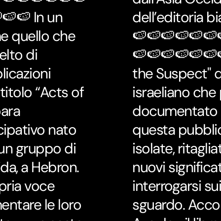
🍉🍉 In un
dell’editoria 
 quello che
🍉🍉🍉🍉🍉🍉
lto di
🍉🍉🍉🍉🍉🍉
licazioni
the Suspect" d
 titolo “Acts of
israeliano che 
bara
documentato i t
cipativo nato
questa pubbli
e un gruppo di
isolate, ritagl
ida, a Hebron.
nuovi significa
pria voce
interrogarsi sui
entare le loro
sguardo. Acco