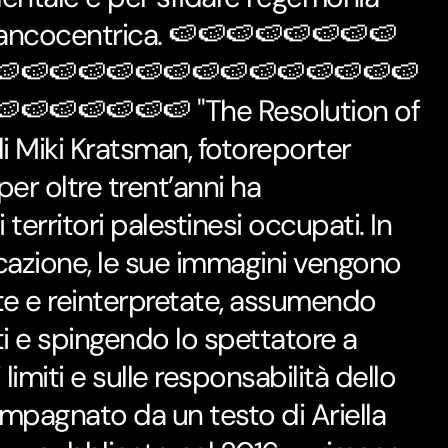
biancocentrica. 🍉🍉🍉🍉🍉🍉🍉🍉
🍉🍉🍉🍉🍉🍉🍉🍉🍉🍉🍉🍉🍉🍉🍉
🍉🍉🍉🍉🍉🍉 "The Resolution of
i Miki Kratsman, fotoreporter
per oltre trent’anni ha
erritori palestinesi occupati. In
cazione, le sue immagini vengono
iate e reinterpretate, assumendo
ti e spingendo lo spettatore a
 limiti e sulle responsabilità dello
mpagnato da un testo di Ariella