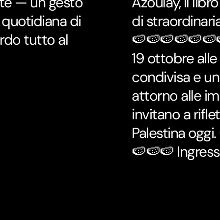
nte — un gesto
Azoulay, il li
 quotidiana di
di straordinar
rdo tutto al
🍉🍉🍉🍉🍉🍉
19 ottobre all
condivisa e un
attorno alle imm
invitano a rifle
Palestina ogg
🍉🍉🍉 Ingress