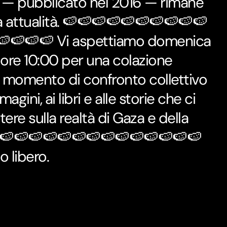
bro — pubblicato nel 2016 — rimane
ia attualità. 🍉🍉🍉🍉🍉🍉🍉🍉🍉🍉
🍉🍉🍉🍉 Vi aspettiamo domenica
e ore 10:00 per una colazione
 momento di confronto collettivo
agini, ai libri e alle storie che ci
ttere sulla realtà di Gaza e della
i. 🍉🍉🍉🍉🍉🍉🍉🍉🍉🍉🍉🍉🍉🍉
o libero.